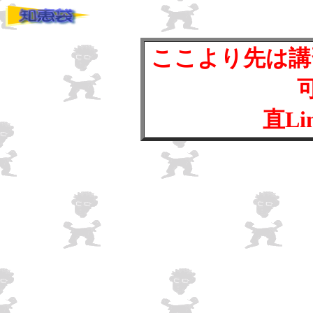
ここより先は講
直L